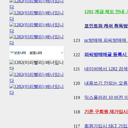
1282 계급 제도 안내 
포인트와 캐쉬 취득방
pc방매매 피씨방매매 
123
피씨방매매글 등록시 매
122
네이버에서 1282 검색
121
내용쓰기 안되는 오류 
120
익스플러러 10 버전 
119
기존 구회원 재가입시 
118
회원가입시 SKT 가
117