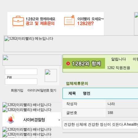
알립니다
이
1282 직원전용
업체제휴문의
회원가입
아이디/비밀번호 찾기
제목
명언
작성자
나라
글번호
188
건강한 신체에 건강한 정신이 깃든다.A healthy mind
프
리