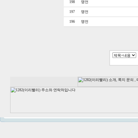
아
198
명언
보
험
197
명언
라
이
196
명언
나
생
명
건
강
보
험
-
h
t
t
p
s://
m
f
i
n
a
n
c
i
a
l