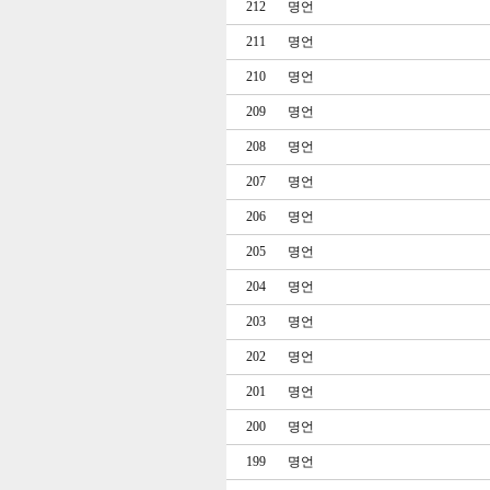
이
212
명언
프
장
211
명언
례
비
210
명언
용
현
209
명언
대
해
208
명언
상
다
207
명언
이
렉
206
명언
트
태
205
명언
아
보
204
명언
험
-
203
명언
현
대
202
명언
해
상
201
명언
다
이
200
명언
렉
트
199
명언
태